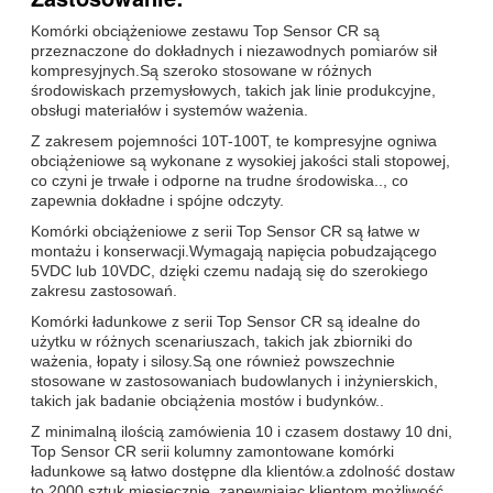
Komórki obciążeniowe zestawu Top Sensor CR są
przeznaczone do dokładnych i niezawodnych pomiarów sił
kompresyjnych.Są szeroko stosowane w różnych
środowiskach przemysłowych, takich jak linie produkcyjne,
obsługi materiałów i systemów ważenia.
Z zakresem pojemności 10T-100T, te kompresyjne ogniwa
obciążeniowe są wykonane z wysokiej jakości stali stopowej,
co czyni je trwałe i odporne na trudne środowiska.., co
zapewnia dokładne i spójne odczyty.
Komórki obciążeniowe z serii Top Sensor CR są łatwe w
montażu i konserwacji.Wymagają napięcia pobudzającego
5VDC lub 10VDC, dzięki czemu nadają się do szerokiego
zakresu zastosowań.
Komórki ładunkowe z serii Top Sensor CR są idealne do
użytku w różnych scenariuszach, takich jak zbiorniki do
ważenia, łopaty i silosy.Są one również powszechnie
stosowane w zastosowaniach budowlanych i inżynierskich,
takich jak badanie obciążenia mostów i budynków..
Z minimalną ilością zamówienia 10 i czasem dostawy 10 dni,
Top Sensor CR serii kolumny zamontowane komórki
ładunkowe są łatwo dostępne dla klientów.a zdolność dostaw
to 2000 sztuk miesięcznie, zapewniając klientom możliwość