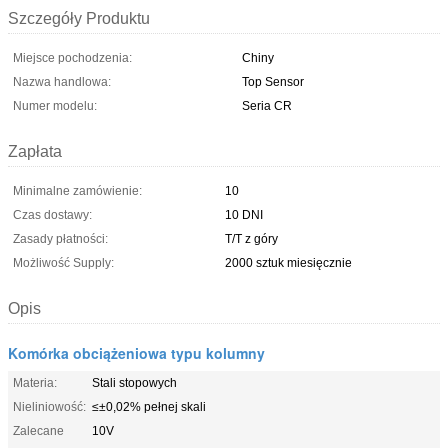
Szczegóły Produktu
Miejsce pochodzenia:
Chiny
Nazwa handlowa:
Top Sensor
Numer modelu:
Seria CR
Zapłata
Minimalne zamówienie:
10
Czas dostawy:
10 DNI
Zasady płatności:
T/T z góry
Możliwość Supply:
2000 sztuk miesięcznie
Opis
Komórka obciążeniowa typu kolumny
Materia:
Stali stopowych
Nieliniowość:
≤±0,02% pełnej skali
Zalecane
10V