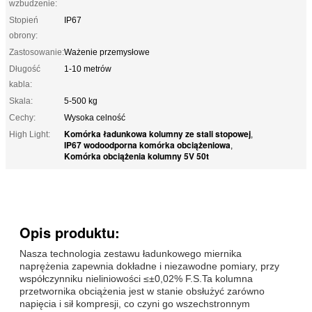
wzbudzenie:
Stopień
IP67
obrony:
Zastosowanie:
Ważenie przemysłowe
Długość
1-10 metrów
kabla:
Skala:
5-500 kg
Cechy:
Wysoka celność
Komórka ładunkowa kolumny ze stali stopowej
High Light:
,
IP67 wodoodporna komórka obciążeniowa
,
Komórka obciążenia kolumny 5V 50t
Opis produktu:
Nasza technologia zestawu ładunkowego miernika
naprężenia zapewnia dokładne i niezawodne pomiary, przy
współczynniku nieliniowości ≤±0,02% F.S.Ta kolumna
przetwornika obciążenia jest w stanie obsłużyć zarówno
napięcia i sił kompresji, co czyni go wszechstronnym