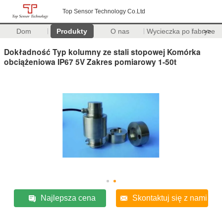
Top Sensor Technology Co.Ltd
Dom
Produkty
O nas
Wycieczka po fabryce
>>
Dokładność Typ kolumny ze stali stopowej Komórka
obciążeniowa IP67 5V Zakres pomiarowy 1-50t
Najlepsza cena
Skontaktuj się z nami