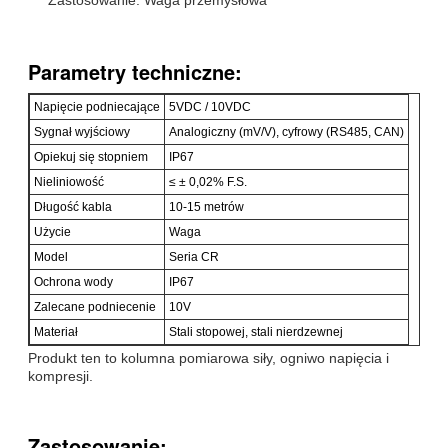
Parametry techniczne:
Napięcie podniecające
5VDC / 10VDC
Sygnał wyjściowy
Analogiczny (mV/V), cyfrowy (RS485, CAN)
Opiekuj się stopniem
IP67
Nieliniowość
≤ ± 0,02% F.S.
Długość kabla
10-15 metrów
Użycie
Waga
Model
Seria CR
Ochrona wody
IP67
Zalecane podniecenie
10V
Materiał
Stali stopowej, stali nierdzewnej
Produkt ten to kolumna pomiarowa siły, ogniwo napięcia i
kompresji.
Zastosowanie: