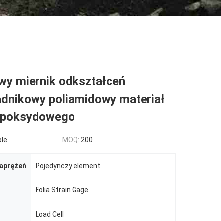
y miernik odkształceń
adnikowy poliamidowy materiał
epoksydowego
ble
MOQ:
200
naprężeń
Pojedynczy element
Folia Strain Gage
Load Cell