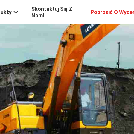
Skontaktuj Się Z
dukty
Poprosić O Wyce
Nami