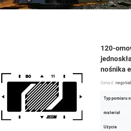
120-omow
jednoskł
nośnika 
Cena £:
negotia
Typ pomiaru 
materiał
Użycie