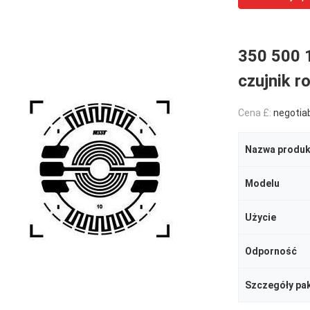
350 500 
czujnik 
Cena £:
negotia
Nazwa produk
Modelu
Użycie
Odporność
Szczegóły pa