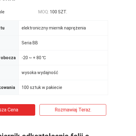
ble
MOQ:
100 SZT.
tu
elektroniczny miernik naprężenia
Seria BB
robocza
-20 ~ + 80 ℃
wysoka wydajność
kowania
100 sztuk w pakiecie
sza Cena
Rozmawiaj Teraz.