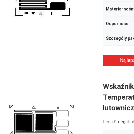
Materiał nośn
Odporność
Szczegóły pa
Najlep
Wskaźnik
Temperat
lutownic
Cena £:
negotia