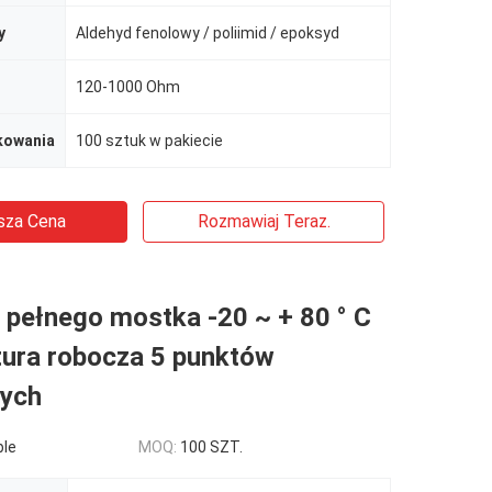
y
Aldehyd fenolowy / poliimid / epoksyd
120-1000 Ohm
kowania
100 sztuk w pakiecie
sza Cena
Rozmawiaj Teraz.
 pełnego mostka -20 ~ + 80 ° C
ura robocza 5 punktów
zych
ble
MOQ:
100 SZT.