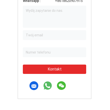
Whatsapp :
+8618620907915
Kontakt