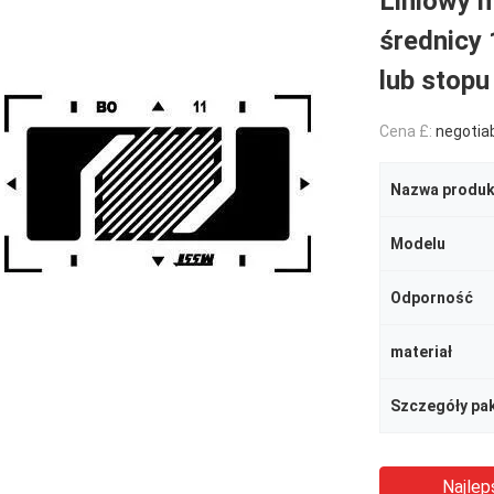
Liniowy m
średnicy 
lub stopu
Cena £:
negotia
Nazwa produk
Modelu
Odporność
materiał
Szczegóły pa
Najlep