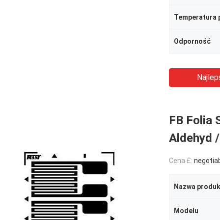
Temperatura 
Odporność
Najlep
FB Folia 
Aldehyd /
Cena £:
negotia
Nazwa produk
Modelu