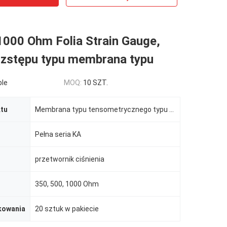
1000 Ohm Folia Strain Gauge,
rozstępu typu membrana typu
ble
MOQ:
10 SZT.
tu
Membrana typu tensometrycznego typu rozetowego
Pełna seria KA
przetwornik ciśnienia
350, 500, 1000 Ohm
kowania
20 sztuk w pakiecie