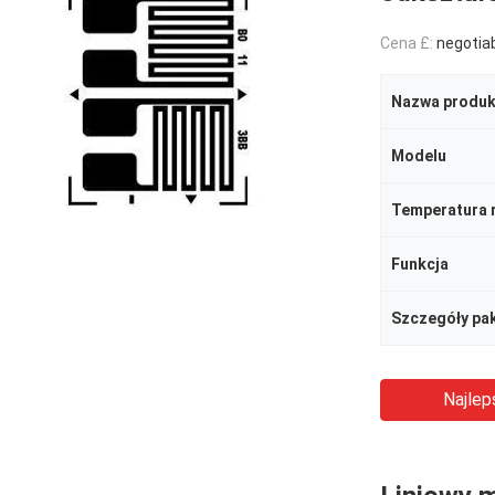
Cena £:
negotia
Nazwa produk
Modelu
Temperatura 
Funkcja
Szczegóły pa
Najlep