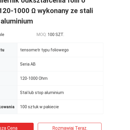
iernik odkształcenia folii o
120-1000 Ω wykonany ze stali
 aluminium
ble
MOQ:
100 SZT.
tu
tensometr typu foliowego
Seria AB
120-1000 Ohm
Stal lub stop aluminium
kowania
100 sztuk w pakiecie
sza Cena
Rozmawiaj Teraz.