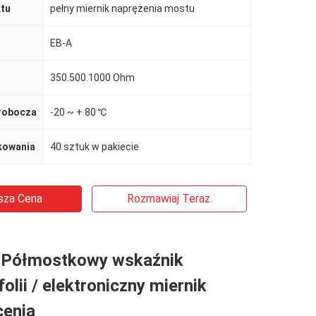
tu
pełny miernik naprężenia mostu
EB-A
350.500.1000 Ohm
robocza
-20 ~ + 80 ℃
kowania
40 sztuk w pakiecie
sza Cena
Rozmawiaj Teraz.
 Półmostkowy wskaźnik
folii / elektroniczny miernik
cenia