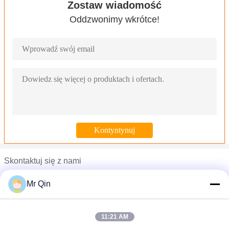
Zostaw wiadomość
Oddzwonimy wkrótce!
Skontaktuj się z nami
Mr. Qin
Mr Qin
Telefon :
0086-769-88890032
11:21 AM
Niski profil Przemysłowy paleta podłogowa / Skala podłogowa ze 