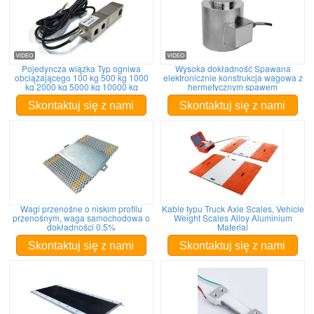
Pojedyncza wiązka Typ ogniwa
Wysoka dokładność Spawana
obciążającego 100 kg 500 kg 1000
elektronicznie konstrukcja wagowa z
kg 2000 kg 5000 kg 10000 kg
hermetycznym spawem
Skontaktuj się z nami
Skontaktuj się z nami
Wagi przenośne o niskim profilu
Kable typu Truck Axle Scales, Vehicle
przenośnym, waga samochodowa o
Weight Scales Alloy Aluminium
dokładności 0,5%
Material
Skontaktuj się z nami
Skontaktuj się z nami