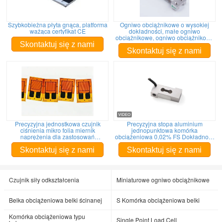
Szybkobieżna płyta gnąca, platforma
Ogniwo obciążnikowe o wysokiej
ważąca certyfikat CE
dokładności, małe ogniwo
obciążnikowe, ogniwo obciążnikowe
mikro
Skontaktuj się z nami
Skontaktuj się z nami
Precyzyjna jednostkowa czujnik
Precyzyjna stopa aluminium
ciśnienia mikro folia miernik
jednopunktowa komórka
naprężenia dla zastosowań
obciążeniowa 0,02% FS Dokładność
stalowych i aluminium
Akceptuj dostosowanie
Skontaktuj się z nami
Skontaktuj się z nami
Czujnik siły odkształcenia
Miniaturowe ogniwo obciążnikowe
Belka obciążeniowa belki ścinanej
S Komórka obciążeniowa belki
Komórka obciążeniowa typu
Single Point Load Cell