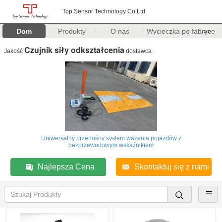
Top Sensor Technology Co.Ltd
Dom
Produkty
O nas
Wycieczka po fabryce
>>
Czujnik siły odkształcenia
Jakość
dostawca
Uniwersalny przenośny system ważenia pojazdów z
bezprzewodowym wskaźnikiem
Najlepsza Cena
Skontaktuj się z nami