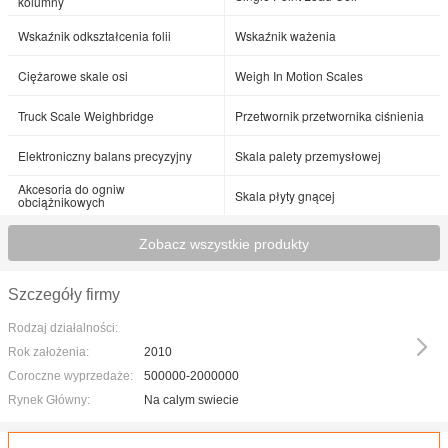
kolumny
Wskaźnik odkształcenia folii
Wskaźnik ważenia
Ciężarowe skale osi
Weigh In Motion Scales
Truck Scale Weighbridge
Przetwornik przetwornika ciśnienia
Elektroniczny balans precyzyjny
Skala palety przemysłowej
Akcesoria do ogniw
Skala płyty gnącej
obciążnikowych
Zobacz wszystkie produkty
Szczegóły firmy
Rodzaj działalności:
Rok założenia:
2010
Coroczne wyprzedaże:
500000-2000000
Rynek Główny:
Na calym swiecie