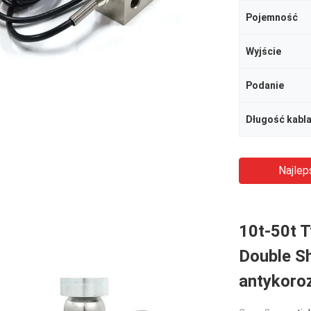
Pojemność
Wyjście
Podanie
Długość kabl
Najlep
10t-50t 
Double S
antykoro