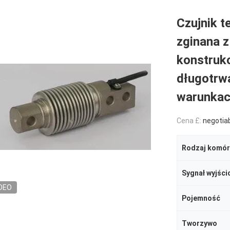
Czujnik t
zginana 
konstrukc
długotrw
warunkac
Cena £:
negotia
Sygnał wyjści
DEO
Pojemność
Tworzywo