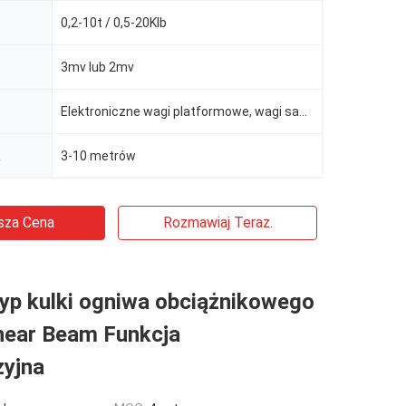
0,2-10t / 0,5-20Klb
3mv lub 2mv
Elektroniczne wagi platformowe, wagi samochodowe, wagi kolejowe
a
3-10 metrów
sza Cena
Rozmawiaj Teraz.
Typ kulki ogniwa obciążnikowego
hear Beam Funkcja
zyjna