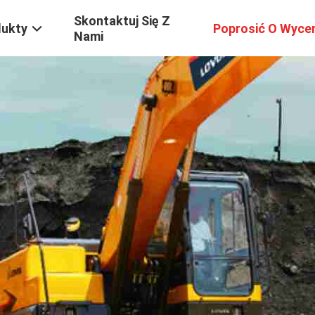
Skontaktuj Się Z
dukty
Poprosić O Wyce
Nami