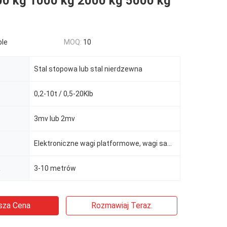
00 kg 1000 kg 2000 kg 5000 kg
ble
MOQ:
10
Stal stopowa lub stal nierdzewna
0,2-10t / 0,5-20Klb
3mv lub 2mv
Elektroniczne wagi platformowe, wagi samochodowe, wagi kolejowe
a
3-10 metrów
sza Cena
Rozmawiaj Teraz.