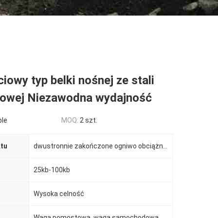
owy typ belki nośnej ze stali
kowej Niezawodna wydajność
ble
MOQ:
2 szt.
tu
dwustronnie zakończone ogniwo obciążnikowe typu belka ścinana
25kb-100kb
Wysoka celność
Waga pomostowa, waga samochodowa, ważenie kolejowe