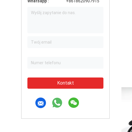
Whatsapp :
+8618620907915
Kontakt