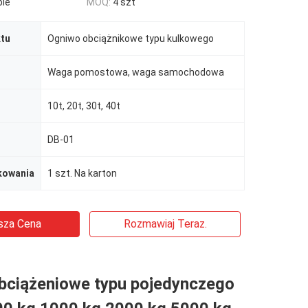
ble
MOQ:
4 szt
tu
Ogniwo obciążnikowe typu kulkowego
Waga pomostowa, waga samochodowa
10t, 20t, 30t, 40t
DB-01
kowania
1 szt. Na karton
sza Cena
Rozmawiaj Teraz.
bciążeniowe typu pojedynczego