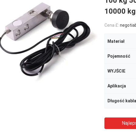
100 kg 5
10000 kg
Cena £:
negotia
Materiał
Pojemność
WYJŚCIE
Aplikacja
Długość kabl
Najlep