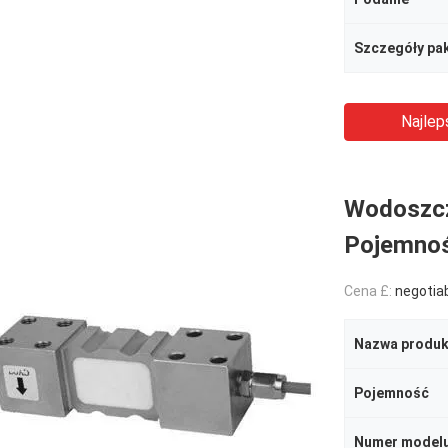
Szczegóły pa
Najlep
Wodoszcz
Pojemnoś
Cena £:
negotia
Nazwa produk
Pojemność
Numer model