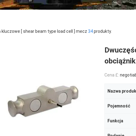
 kluczowe [ shear beam type load cell ] mecz
34
produkty.
Dwuczęści
obciążni
Cena £:
negotia
Nazwa produk
Pojemność
Funkcja
Podanie