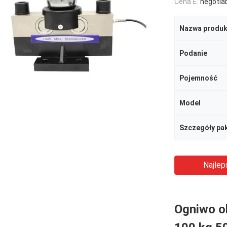
Cena £:
negotia
Nazwa produk
Podanie
Pojemność
Model
Szczegóły pa
Najlep
Ogniwo o