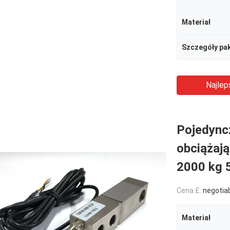
Materiał
Szczegóły pa
Najlep
Pojedync
obciążaj
2000 kg 
Cena £:
negotia
Materiał