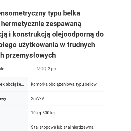
ensometryczny typu belka
z hermetycznie zespawaną
ją i konstrukcją olejoodporną do
ałego użytkowania w trudnych
h przemysłowych
ble
MOQ:
2 pc
Rodzaj komórek obciążenia
Komórka obciążeniowa typu bellow
owy
2mV/V
10 kg-500 kg
Stal stopowa lub stal nierdzewna