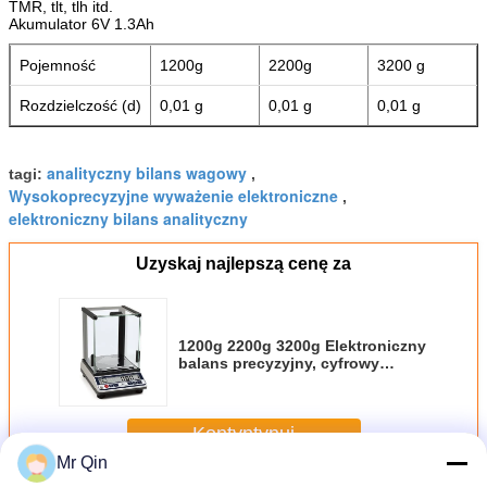
TMR, tlt, tlh itd.
Akumulator 6V 1.3Ah
Pojemność
1200g
2200g
3200 g
Rozdzielczość (d)
0,01 g
0,01 g
0,01 g
analityczny bilans wagowy
tagi:
,
Wysokoprecyzyjne wyważenie elektroniczne
,
elektroniczny bilans analityczny
Uzyskaj najlepszą cenę za
1200g 2200g 3200g Elektroniczny
balans precyzyjny, cyfrowy
balans elektroniczny
Kontyntynuj
Mr Qin