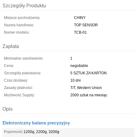
Szczegóły Produktu
Miejsce pochodzenia:
CHINY
Nazwa handlowa:
TOP SENSOR
Numer modelu:
TCB-01
Zapłata
Minimalne zamówienie:
1
Cena:
negotiable
Szczegóły pakowania:
5 SZTUK ZA KARTON
Czas dostawy:
10 dni
Zasady płatności:
T/T, Western Union
Możliwość Supply:
2000 sztuk na miesiąc
Opis
Elektroniczny balans precyzyjny
Pojemność:
1200g, 2200g, 3200g