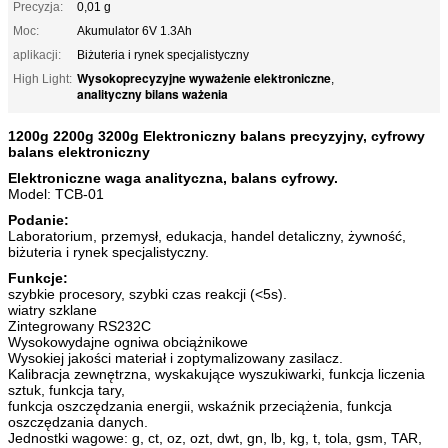
Precyzja:
0,01 g
Moc:
Akumulator 6V 1.3Ah
aplikacji:
Biżuteria i rynek specjalistyczny
Wysokoprecyzyjne wyważenie elektroniczne
High Light:
,
analityczny bilans ważenia
1200g 2200g 3200g Elektroniczny balans precyzyjny, cyfrowy
balans elektroniczny
Elektroniczne waga analityczna, balans cyfrowy.
Model: TCB-01
Podanie:
Laboratorium, przemysł, edukacja, handel detaliczny, żywność,
biżuteria i rynek specjalistyczny.
Funkcje:
szybkie procesory, szybki czas reakcji (<5s).
wiatry szklane
Zintegrowany RS232C
Wysokowydajne ogniwa obciążnikowe
Wysokiej jakości materiał i zoptymalizowany zasilacz.
Kalibracja zewnętrzna, wyskakujące wyszukiwarki, funkcja liczenia
sztuk, funkcja tary,
funkcja oszczędzania energii, wskaźnik przeciążenia, funkcja
oszczędzania danych.
Jednostki wagowe: g, ct, oz, ozt, dwt, gn, lb, kg, t, tola, gsm, TAR,