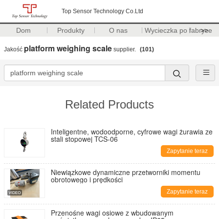
Top Sensor Technology Co.Ltd
Dom
Produkty
O nas
Wycieczka po fabryce
>>
platform weighing scale
Jakość
supplier.
(101)
Related Products
Inteligentne, wodoodporne, cyfrowe wagi żurawia ze
stali stopowej TCS-06
Zapytanie teraz
Niewiązkowe dynamiczne przetworniki momentu
obrotowego i prędkości
Zapytanie teraz
Przenośne wagi osiowe z wbudowanym