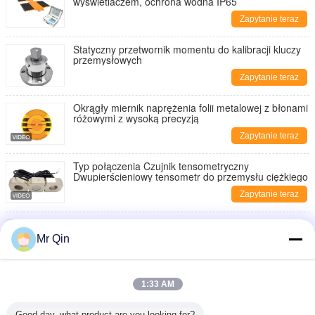
wyświetlaczem, ochrona wodna IP65
Zapytanie teraz
Statyczny przetwornik momentu do kalibracji kluczy
przemysłowych
Zapytanie teraz
Okrągły miernik naprężenia folii metalowej z błonami
różowymi z wysoką precyzją
Zapytanie teraz
Typ połączenia Czujnik tensometryczny
Dwupierścieniowy tensometr do przemysłu ciężkiego
Zapytanie teraz
Mikro Precyzyjna Tensometryczna Komórka
Obciążeniowa Zakres 0,2 do 20 kg
Mr Qin
Zapytanie teraz
Max Capacity 20.000kg Portable Axle Scale Portable
1:33 AM
Weighing for Various Applications
Zapytanie teraz
Good day, what product are you looking for?